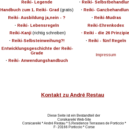
Reiki- Legende
· 
Reiki- Selbstbehandlu
Handbuch zum 1. Reiki- Grad
(gratis) 
·
 Reiki- Ganzbehandlun
Reiki- Ausbildung ja,nein - ?
 · 
Reiki-Mudras
·
 Reiki- Lebensregeln 
Reiki-Ehrenkodex 
Reiki-Kanji 
(richtig schreiben)
· Reiki - die 26 Prinzipi
· 
Reiki-Selbsteinweihung?!
·
 Reiki - fünf Regeln
 Entwicklungsgeschichte der Reiki-   
Grade
Impressum
· 
Reiki- Anwendungshandbuch 
Kontakt zu André Restau
Diese Seite ist ein Bestandteil der
Corsikareiki Web-Site
Corsicareiki * André Restau * 5,Residence Terrasses de Porticcio * 
F- 20166 Porticcio * Corse