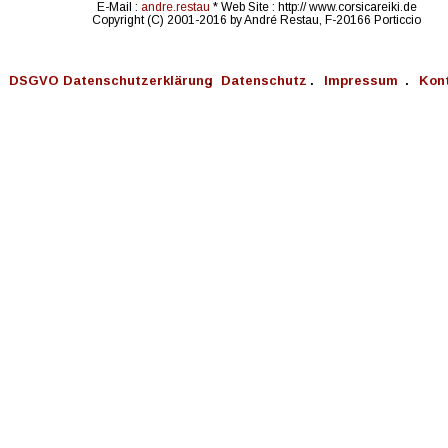
E-Mail : 
andre.restau 
* Web Site : http:// www.corsicareiki.de
Copyright (C) 2001-2016 by André Restau, F-20166 Porticcio
DSGVO Datenschutzerklärung 
  .   
Datenschutz 
  .   
Impressum 
  .   
Kont