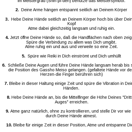
im Meistergrad (Shin-pi-den) benutze das Meistersymbol.
2.  
Deine Arme hängen entspannt seitlich an Deinem Körper
3.  
Hebe Deine Hände seitlich an Deinem Körper hoch bis über Dei
Kopf
Atme dabei gleichzeitig langsam und ruhig ein.
4. 
Jetzt öffne Deine Hände so, daß die Handflächen nach oben zeig
Spüre die Verbindung zu allem was Dich umgibt.
Atme ruhig ein und aus und verweile so eine Zeit.
5.  
Spüre wie Reiki in Dich einströmt und Dich umhüllt
6.  
Schließe Deine Augen und führe Deine Hände langsam herab bis s
die Position des Gassho Meiso gelangen. (gefaltete Hände vor d
Herzen-die Finger berühren sich)
7. 
Bleibe in dieser Haltung einige Zeit und spüre die Vibration in De
Händen.
8. 
Hebe Deine Hände an, bis die Mittelfinger die Höhe Deines "Dritt
Auges" erreichen.
9. 
Atme ganz natürlich, ohne zu kontrollieren, und stelle Dir vor wie
durch Deine Hände atmest.
10. 
Bleibe für einige Zeit in dieser Position, Atme und entspanne Di