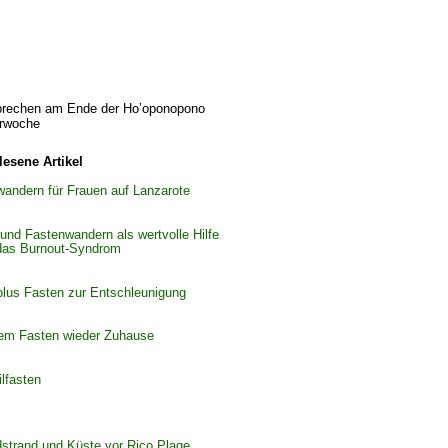
brechen am Ende der Ho’oponopono 
rwoche
lesene Artikel
andern für Frauen auf Lanzarote
und Fastenwandern als wertvolle Hilfe 
das Burnout-Syndrom
plus Fasten zur Entschleunigung 
em Fasten wieder Zuhause 
lfasten