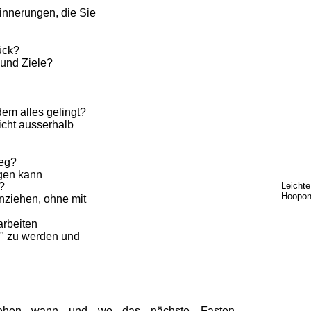
rinnerungen, die Sie 
rück?
 und Ziele?
dem alles gelingt?
cht ausserhalb 
weg?
igen kann
Leicht
?
Hoopon
nziehen, ohne mit 
rbeiten
n" zu werden und 
hen    
wann    
und    
wo    
das    
nächste    
Fasten, 