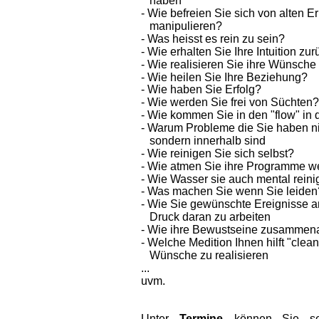
   haben
- Wie befreien Sie sich von alten E
   manipulieren?
- Was heisst es rein zu sein?
- Wie erhalten Sie Ihre Intuition zu
- Wie realisieren Sie ihre Wünsche
- Wie heilen Sie Ihre Beziehung?
- Wie haben Sie Erfolg?
- Wie werden Sie frei von Süchten?
- Wie kommen Sie in den "flow" in 
- Warum Probleme die Sie haben ni
   sondern innerhalb sind
- Wie reinigen Sie sich selbst?
- Wie atmen Sie ihre Programme 
- Wie Wasser sie auch mental rein
- Was machen Sie wenn Sie leiden
- Wie Sie gewünschte Ereignisse a
   Druck daran zu arbeiten
- Wie ihre Bewustseine zusammena
- Welche Medition Ihnen hilft "clea
   Wünsche zu realisieren
...
uvm.
Unter    
Termine    
können    
Sie    
se