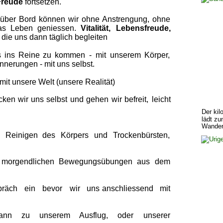
Freude 
fortsetzen.
 
über  
Bord  
können  
wir  
ohne  
Anstrengung,  
ohne 
s   
Leben   
geniessen.   
Vitalität,   
Lebensfreude,
 die uns dann täglich begleiten
  
ins  
Reine  
zu  
kommen  
-  
mit  
unserem  
Körper, 
nerungen - mit uns selbst.
mit unsere Welt (unsere Realität)
cken  
wir  
uns  
selbst  
und  
gehen  
wir  
befreit,  
leicht 
Der kil
lädt z
Wander
 
Reinigen  
des  
Körpers  
und  
Trockenbürsten, 
 
morgendlichen  
Bewegungsübungen  
aus  
dem 
räch  
ein  
bevor  
wir  
uns  
anschliessend  
mit 
ann  
zu  
unserem  
Ausflug,  
oder  
unserer 