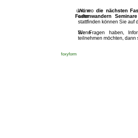
und  
Wann  
wo  
die  
nächsten  
Fas
Fastenwandern   
oder   
Seminare 
stattfinden können Sie auf d
Sie    
Wenn    
Fragen    
haben,    
Info
teilnehmen möchten, dann s
foxyform