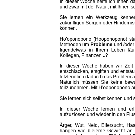
In  
dieser  
Woche  
helfe  
ich  
Ihnen  
da
und zwar mit der Natur, mit Ihnen 
Sie   
lernen   
ein   
Werkzeug   
kennen
zukünftigen  
Sorgen  
oder  
Hindernis
können.
Ho'oponopono  
(Hooponopono)  
st
Methoden um 
Probleme 
und /oder
Irgendetwas   
in   
Ihrem   
Leben   
läuf
Kollegen, Finanzen ..?
In  
dieser  
Woche  
haben  
wir  
Zeit 
entschlacken,  
entgiften  
und  
entsäu
letztendlich dadurch das Problem a
Natürlich  
müssen  
Sie  
keine  
bewu
teilzunehmen. Mit H'ooponopono ar
Sie lernen sich selbst kennen und 
In   
dieser   
Woche   
lernen   
und   
erf
aufzuzlösen und wieder in den Flu
Ärger,  
Wut,  
Neid,  
Eifersucht,  
Hass
hängen  
wie  
bleierne  
Gewicht  
an  