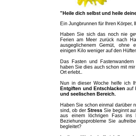
"Heile dich selbst und heile dein
Ein Jungbrunnen für Ihren Körper, I
Haben  
Sie  
sich  
das  
noch  
nie  
ge
Ferien  
am  
Meer  
zurück  
nach  
Ha
ausgeglichenem   
Gemüt,   
ohne   
e
einigen Kilo weniger auf den Hüfte
Das   
Fasten   
und   
Fastenwandern  
haben  
Sie  
dies  
auch  
schon  
mit  
mir 
Ort erlebt..
Nun  
in  
dieser  
Woche  
helfe  
ich  
I
Entgiften  
und  
Entschlacken  
auf  
und seelischen Bereich.
Haben  
Sie  
schon  
einmal  
darüber  
n
sind,  
ob  
der  
Stress  
Sie  
beginnt  
au
aus   
einem   
löchrigen   
Fass   
ins   
Beziehungsprobleme   
Sie   
aufreiben
begleitet?