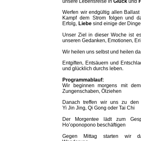
unsere Lebensreise in 
Glück
 und 
Werfen  
wir  
endgültig  
allen  
Ballast 
Kampf   
dem   
Strom   
folgen   
und   
da
Erfolg, 
Liebe 
sind einige der Dinge
Unser  
Ziel  
in  
dieser  
Woche  
ist  
es
unseren Gedanken, Emotionen, Erin
Wir heilen uns selbst und heilen da
Entgiften,  
Entsäuern  
und  
Entschla
und glücklich durchs leben.
Programmablauf:
Wir  
beginnen  
morgens  
mit  
dem 
Zungenschaben, Ölziehen
Danach  
treffen  
wir  
uns  
zu  
den 
Yi Jin Jing, Qi Gong oder Tai Chi
Der  
Morgentee  
lädt  
zum  
Gesp
Ho’oponopono beschäftigen
Gegen  
Mittag  
starten  
wir  
d