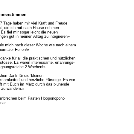
ehmerstimmen
7 Tage haben mir viel Kraft und Freude 
t, die ich mit nach Hause nehmen
 Es fiel mir sogar leicht die neuen 
ngen gut in meinen Alltag zu integrieren»
hle mich nach dieser Woche wie nach einem 
ormaler Ferien!»
anke für all die praktischen und nützlichen 
tösse. Es waren interessante, erfahrungs- 
eignungsreiche 2 Wochen!»
chen Dank für die 'kleinen 
samkeiten' und herzliche Fürsorge. Es war 
t mit Euch im März durch das blühende 
 zu wandern.»