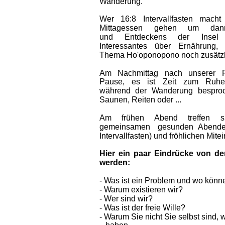
Wanderung.  
Wer  
16:8  
Intervallfasten  
macht 
Mittagessen  
gehen  
um  
dan
und  
Entdeckens  
der  
Insel  
Interessantes  
über  
Ernährung,  
Thema Ho'oponopono noch zusätzlic
Am  
Nachmittag  
nach  
unserer  
Pause,  
es  
ist  
Zeit  
zum  
Ruhen
während  
der  
Wanderung  
besproc
Saunen, Reiten oder ...
Am  
frühen  
Abend  
treffen  
s
gemeinsamen  
gesunden  
Abende
Intervallfasten) und fröhlichen Mit
Hier  
ein  
paar  
Eindrücke  
von  
de
werden:
- Was ist ein Problem und wo könne
- Warum existieren wir?
- Wer sind wir?
- Was ist der freie Wille?
- Warum Sie nicht Sie selbst sind,