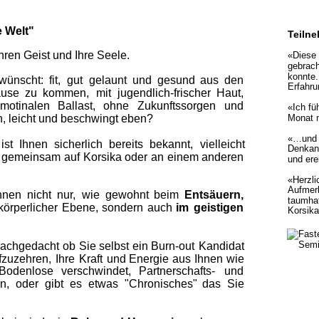
e Welt" 
Teiln
hren Geist und Ihre Seele.
«Diese 
gebrach
konnte.
wünscht:  
fit,  
gut  
gelaunt  
und  
gesund  
aus  
den 
Erfahru
use  
zu  
kommen,  
mit  
jugendlich-frischer  
Haut, 
motinalen   
Ballast,   
ohne   
Zukunftssorgen   
und 
«Ich fü
Monat n
n, leicht und beschwingt eben? 
«…und d
 
ist   
Ihnen   
sicherlich   
bereits   
bekannt,   
vielleicht 
Denkans
 
gemeinsam  
auf  
Korsika  
oder  
an  
einem  
anderen 
und er
«Herzli
Aufmerk
hnen  
nicht  
nur,  
wie  
gewohnt  
beim  
Entsäuern, 
taumhaf
körperlicher  
Ebene,  
sondern  
auch  
im  
geistigen 
Korsika
achgedacht  
ob  
Sie  
selbst  
ein  
Burn-out  
Kandidat 
fzuzehren,  
Ihre  
Kraft  
und  
Energie  
aus  
Ihnen  
wie 
Bodenlose   
verschwindet,   
Partnerschafts-   
und 
,   
oder   
gibt   
es   
etwas   
"Chronisches"   
das   
Sie 