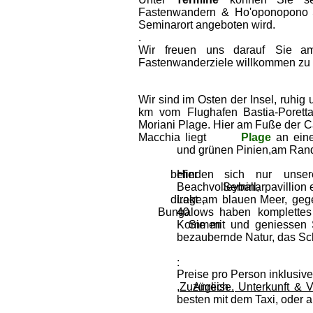
Fastenwandern  
&  
Ho'oponopono 
Seminarort angeboten wird.
.
Wir    
freuen    
uns    
darauf    
Sie    
am
Fastenwanderziele willkommen zu 
Wir  
sind  
im  
Osten  
der  
Insel,  
ruhig  
km   
vom   
Flughafen   
Bastia-Poretta 
Moriani  
Plage.  
Hier  
am  
Fuße  
der  
C
Macchia  
liegt  
Plage  
an  
ein
und grünen Pinien,am Rand
befinden    
Hier    
sich    
nur    
unsere
Beachvolleyball,  
Seminarpavillion  
direkt  
Lage,  
am  
blauen  
Meer,  
geg
Bungalows   
40   
haben   
komplettes 
Kommen  
Sie  
mit  
und  
geniessen  
bezaubernde Natur, das Sc
: 
Preise pro Person inklusi
,Zuzüglich  
Anreise,  
Unterkunft  
&  
V
besten mit dem Taxi, oder 