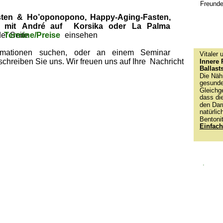
Freunde
ten  
&  
Ho’oponopono,  
Happy-Aging-Fasten, 
  
mit   
André   
auf   
Korsika   
oder   
La   
Palma
er Seite 
Termine/Preise  
einsehen 
rmationen    
suchen,    
oder    
an    
einem    
Seminar    
Vitaler 
chreiben Sie uns. Wir freuen uns auf Ihre  Nachricht
Innere 
Ballast
Die Nähr
gesunde
Gleichg
dass di
den Darm
natürli
Bentonit
Einfach
.