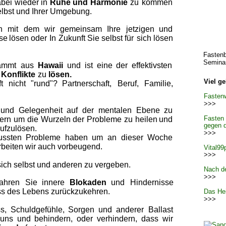
bei  
wieder  
in  
Ruhe  
und  
Harmonie
zu  
kommen 
selbst und Ihrer Umgebung.
   
mit   
dem   
wir   
gemeinsam   
Ihre   
jetzigen   
und 
se  
lösen  
oder  
In  
Zukunft  
Sie  
selbst  
für  
sich  
lösen 
Fasten
Semina
ammt  
aus  
Hawaii  
und  
ist  
eine  
der  
effektivsten 
 
Konflikte 
zu 
lösen.
Viel ge
t   
nicht   
"rund"?   
Partnerschaft,   
Beruf,   
Familie, 
Fastenw
>>>
 
und  
Gelegenheit  
auf  
der  
mentalen  
Ebene  
zu 
Fasten 
ern  
um  
die  
Wurzeln  
der  
Probleme  
zu  
heilen  
und 
gegen 
ufzulösen.
>>>
ssten  
Probleme  
haben  
um  
an  
dieser  
Woche 
beiten wir auch vorbeugend.
Vital99
>>>
sich selbst und anderen zu vergeben.
Nach d
>>>
ahren   
Sie   
innere   
Blokaden
und   
Hindernisse 
ss des Lebens zurückzukehren.
Das Hei
>>>
,  
Schuldgefühle,  
Sorgen  
und  
anderer  
Ballast 
uns  
und  
behindern,  
oder  
verhindern,  
dass  
wir 