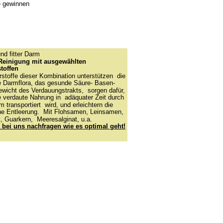
 gewinnen
und fitter Darm
Reinigung mit ausgewählten 
stoffen
stoffe dieser Kombination unterstützen  die 
 Darmflora, das gesunde Säure- Basen-
ewicht des Verdauungstrakts,  sorgen dafür, 
e verdaute Nahrung in  adäquater Zeit durch 
 transportiert  wird, und erleichtern die 
che Entleerung.  Mit Flohsamen, Leinsamen, 
, Guarkern,  Meeresalginat, u.a.
 bei uns nachfragen wie es optimal geht!