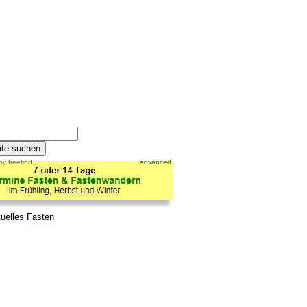
by
freefind
advanced