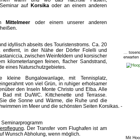
 
Seminar  
auf  
Korsika  
oder  
an  
einem  
anderen 
    
Mittelmeer    
oder    
einem    
unserer    
anderen 
heißen.
und  
idyllisch  
abseits  
des  
Touristenstroms.  
Ca.  
20 
  
entfernt,   
in   
der   
Nähe   
der   
Dörfer   
Folelli   
und 
… tosend
astaniccia,  
zwischen  
Weinfeldern  
und  
korsischer 
erwarten
em  
kilometerlangen  
feinen,  
flacher  
Sandstrand, 
e eines Naturschutzgebietes. 
    
kleine    
Bungalowanlage,    
mit    
Tennisplatz, 
eingerahmt  
von  
viel  
Grün,  
in  
ruhiger  
erholsamer 
enüber  
den  
Inseln  
Monte  
Christo  
und  
Elba.  
Alle 
  
Bad   
mit   
Du/WC.   
Kittchenette   
und   
Terrasse. 
Sie  
die  
Sonne  
und  
Wärme,  
die  
Ruhe  
und  
die 
hwimmen im Meer und die schönsten Seiten Korsikas. - 
ve Seminarprogramm
erpflegung
.  
Der  
Transfer  
vom  
Flughafen  
ist  
am 
auf Wunsch Abholung, wenn möglich. 
Mit Hoo