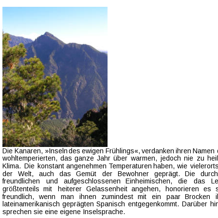
Die  
Kanaren,  
»Inseln  
des  
ewigen  
Frühlings«,  
verdanken  
ihren  
Namen 
wohltemperierten,  
das  
ganze  
Jahr  
über  
warmen,  
jedoch  
nie  
zu  
he
Klima.  
Die  
konstant  
angenehmen  
Temperaturen  
haben,  
wie  
vielerorts
der   
Welt,   
auch   
das   
Gemüt   
der   
Bewohner   
geprägt.   
Die   
durc
freundlichen    
und    
aufgeschlossenen    
Einheimischen,    
die    
das    
L
größtenteils   
mit   
heiterer   
Gelassenheit   
angehen,   
honorieren   
es   
freundlich,   
wenn   
man   
ihnen   
zumindest   
mit   
ein   
paar   
Brocken   
lateinamerikanisch  
geprägten  
Spanisch  
entgegenkommt.  
Darüber  
hi
sprechen sie eine eigene Inselsprache.