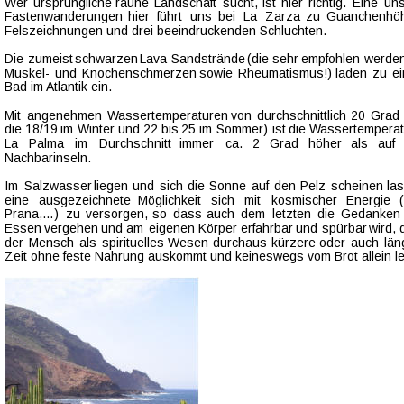
Wer  
ursprüngliche  
rauhe  
Landschaft  
sucht,  
ist  
hier  
richtig.  
Eine  
uns
Fastenwanderungen   
hier   
führt   
uns   
bei   
La   
Zarza   
zu   
Guanchenhöh
Felszeichnungen und drei beeindruckenden Schluchten.
Die  
zumeist  
schwarzen  
Lava-Sandstrände  
(die  
sehr  
empfohlen  
werden
Muskel-  
und  
Knochenschmerzen  
sowie  
Rheumatismus!)  
laden  
zu  
e
Bad im Atlantik ein.
Mit  
angenehmen  
Wassertemperaturen  
von  
durchschnittlich  
20  
Grad 
die  
18/19  
im  
Winter  
und  
22  
bis  
25  
im  
Sommer)  
ist  
die  
Wassertemperat
La   
Palma   
im   
Durchschnitt   
immer   
ca.   
2   
Grad   
höher   
als   
auf  
Nachbarinseln.
Im  
Salzwasser  
liegen  
und  
sich  
die  
Sonne  
auf  
den  
Pelz  
scheinen  
las
eine   
ausgezeichnete   
Möglichkeit   
sich   
mit   
kosmischer   
Energie   
Prana,…)   
zu   
versorgen,   
so   
dass   
auch   
dem   
letzten   
die   
Gedanken 
Essen  
vergehen  
und  
am  
eigenen  
Körper  
erfahrbar  
und  
spürbar  
wird,  
der  
Mensch  
als  
spirituelles  
Wesen  
durchaus  
kürzere  
oder  
auch  
län
Zeit ohne feste Nahrung auskommt und keineswegs vom Brot allein le