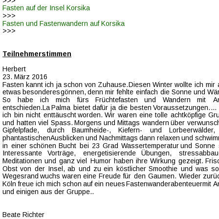
>>>
Fasten auf der Insel Korsika
>>>
Fasten und Fastenwandern auf Korsika
>>>
Teilnehmerstimmen
Herbert
23. März 2016
Fasten  
kannt  
ich  
ja  
schon  
von  
Zuhause.  
Diesen  
Winter  
wollte  
ich  
mir  
etwas  
besonderes  
gönnen,  
denn  
mir  
fehlte  
einfach  
die  
Sonne  
und  
Wär
So    
habe    
ich    
mich    
fürs    
Früchtefasten    
und    
Wandern    
mit    
A
entschieden.La  
Palma  
bietet  
dafür  
ja  
die  
besten  
Voraussetzungen.  
… 
ich  
bin  
nicht  
enttäuscht  
worden.  
Wir  
waren  
eine  
tolle  
achtköpfige  
Gr
und  
hatten  
viel  
Spass.  
Morgens  
und  
Mittags  
wandern  
über  
verwunsc
Gipfelpfade,     
durch     
Baumheide-,     
Kiefern-     
und     
Lorbeerwälder,   
phantastischen 
Ausblicken  
und  
Nachmittags  
dann  
relaxen  
und  
schwim
in  
einer  
schönen  
Bucht  
bei  
23  
Grad  
Wassertemperatur  
und  
Sonne 
Interessante    
Vorträge,    
energetisierende    
Übungen,    
stressabbau
Meditationen  
und  
ganz  
viel  
Humor  
haben  
ihre  
Wirkung  
gezeigt.  
Fris
Obst  
von  
der  
Insel,  
ab  
und  
zu  
ein  
köstlicher  
Smoothie  
und  
was  
so
Wegesrand  
wuchs  
waren  
eine  
Freude  
für  
den  
Gaumen.  
Wieder  
zurüc
Köln  
freue  
ich  
mich  
schon  
auf  
ein  
neues  
Fastenwanderabenteuer  
mit 
A
und einigen aus der Gruppe..
Beate Richter