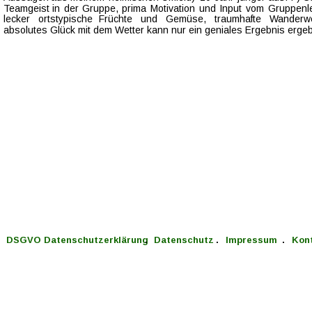
Teamgeist  
in  
der  
Gruppe,  
prima  
Motivation  
und  
Input  
vom  
Gruppenlei
lecker    
ortstypische    
Früchte    
und    
Gemüse,    
traumhafte    
Wanderwe
absolutes Glück mit dem Wetter kann nur ein geniales Ergebnis erge
DSGVO Datenschutzerklärung 
  .   
Datenschutz 
  .   
Impressum 
  .   
Kont