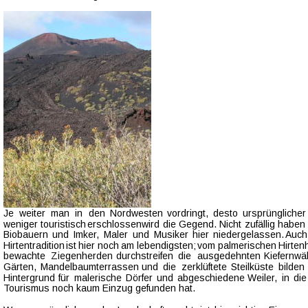
Je   
weiter   
man   
in   
den   
Nordwesten   
vordringt,   
desto   
ursprünglicher 
weniger  
touristisch  
erschlossen  
wird  
die  
Gegend.  
Nicht  
zufällig  
haben 
Biobauern  
und  
Imker,  
Maler  
und  
Musiker  
hier  
niedergelassen.  
Auch
Hirtentradition  
ist  
hier  
noch  
am  
lebendigsten;  
vom  
palmerischen  
Hirten
bewachte   
Ziegenherden   
durchstreifen   
die   
ausgedehnten   
Kiefernwäl
Gärten,  
Mandelbaumterrassen  
und  
die  
zerklüftete  
Steilküste  
bilden 
Hintergrund  
für  
malerische  
Dörfer  
und  
abgeschiedene  
Weiler,  
in  
die
Tourismus noch kaum Einzug gefunden hat. 