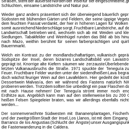
Straßen,  
steht  
der  
äußerste  
Norden  
der  
Insel  
für  
tief  
eingeschnittene,  
g
Schluchten, einsame Landstriche und Natur pur.
Wieder  
ganz  
anders  
präsentiert  
sich  
der  
überwiegend  
bäuerlich  
gepr
Südosten  
mit  
blühenden  
Gärten  
und  
Feldern,  
der  
seine  
üppige  
Vegeta
dem  
feuchten  
Passat  
verdankt,  
der  
hier  
in  
höheren  
Lagen  
für  
Wolken 
somit  
ausreichend  
Niederschläge  
sorgt.  
Fruchtbare  
Landstriche,  
auf  
d
Landwirtschaft  
betrieben  
wird,  
wechseln  
sich  
ab  
mit  
Weiden  
und  
kle
Siedlungen.  
Tabakfelder  
und  
Weinhügel  
runden  
das  
Bild  
ab  
bis  
hinu
nach   
Mazo,   
weithin   
berühmt   
für   
seinen   
farbenprächtigen   
und   
quir
Bauernmarkt. 
Welch  
ein  
Kontrast  
zu  
der  
mondlandschaftartigen,  
vulkanisch  
geprä
Südspitze   
der   
Insel,   
deren   
bizarres   
Landschaftsbild   
von   
Lavastr
geprägt  
ist.  
Knorrige  
alte  
Kiefern  
säumen  
wie  
zerzauste  
Überlebende 
letzten  
Vulkanausbruchs  
die  
Straße.  
1971  
spuckte  
der  
Teneguía  
zu
Feuer.  
Fruchtbare  
Felder  
wurden  
unter  
der  
siedendheißen  
Lava  
begra
doch  
wächst  
feuriger  
Wein  
auf  
den  
Lavafeldern.  
Hier  
gedeiht  
der  
köst
Dessertwein   
Malvasía,   
den   
wir   
während   
des   
Fastens   
natürlich   
NI
probieren  
werden. 
Trotzdem  
sollten  
Sie  
unbedingt  
ein  
paar  
Flaschen  
d
mit   
nach   
Hause   
nehmen!   
Der   
Teneguía   
strömt   
immer   
noch   
eno
Erdhitze  
aus.  
Angeblich  
kann  
man  
auf  
den  
stellenweise  
bis  
zu  
200  
heißen  
Felsen  
Spiegeleier  
braten,  
was  
wir  
allerdings  
ebenfalls  
nicht
werden…
Der   
sonnenverwöhnte   
Südwesten   
mit   
Bananenplantagen,   
Fischerh
und  
der  
zweitgrößten  
Stadt  
der  
Insel,  
Los  
Llanos,  
ist  
mit  
dem  
Eingang 
Barranco  
de  
los  
Angustias  
(Schlucht  
der  
Ängste)  
unser  
Ausgangspunk
die Fastenwanderung in die Caldera. 