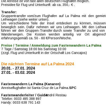
Die Anreise ist von fast allen deutschen Flughäfen möglich. 
Preisidee für Flug und Unterkunft: ab ca. 350,- € . 
Transfer:
Gruppentransfer  
vom/zum  
Flughafen  
auf  
La  
Palma  
mit  
den  
gemiet
Leihwagen (siehe weiter unten). 
Um   
verschiedene   
Teile   
der   
Insel   
entdecken   
zu   
können,   
müssen 
beweglich  
sein.  
Dafür  
nehmen  
wir  
uns  
Leihwagen.  
Mit  
den  
Leihw
führen  
wir  
den  
Gruppen-Transfer  
durch  
sowie  
Transfer  
zu  
und  
von 
Wanderwegen.    
Die    
Kosten    
werden    
anteilig    
vor    
Ort    
abgerech
erfahrungsgemäß ca. 50 - 60 €/Person/Woche. 
Preise / Termine / Anmeldung zum Fastenwandern La Palma
7 Tage / Samstag 18:00 bis Samstag 10:00 
(zzgl. Flug und Unterkunft in der Ortschaft Los Cancajos)
Die nächten Termine auf La Palma 2024 
20.01. - 27.01. 2024
27.01. - 03.02. 2024
Fastenwandern La Palma (Kanaren)
Anreiseflughafen ist Santa Cruz de La Palma. 
SPC 
Fastenwanderleiter / Guide:
 André Restau
Telefon: 0033 495 388 897
Handy: 0033 638 791 143