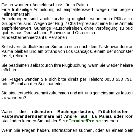
Fastenwandern-Anmeldeschluss für La Palma: 
Eine   
frühzeitige  
Anmeldung   
ist   
empfehlenswert,   
wegen   
der   
begren
Teilnehmerzahl.
Anmeldungen   
sind   
auch   
kurzfristig   
möglich,   
wenn   
noch   
Plätze   
in 
Gruppe  
frei  
sind.  
Wegen  
der  
Flug-  
/  
Charterpreise  
ist  
eine  
frühe 
Anmeld
empfehlenswert.  
Günstige  
Pauschalreisen,  
ohne  
Verpflegung  
zu  
buc
gibt es aus Deutschland, Schweiz und Österreich 
Mindestteilnehmerzahl 6 Personen
Selbstverständlich  
können  
Sie  
auch  
noch  
nach  
dem  
Fastenwandern  
au
Palma  
bleiben  
und  
am  
Strand  
von  
Los  
Cancajos,  
einem  
der  
schönsten
Insel, relaxen. 
Sie  
bestimmen  
selbst  
durch  
Ihre  
Flugbuchung,  
wann  
Sie  
wieder  
heimre
möchten.
Bei  
Fragen  
wenden  
Sie  
sich  
bitte  
direkt  
per  
Telefon:  
0033  
638  
791 
oder E-mail an den Seminarleiter
Sie  
sind  
entschlossen  
mitzukommen  
und  
mit  
uns  
gemeinsam  
zu  
fasten
zu wandern? 
Wann       
die       
nächsten       
Buchingerfasten,       
Früchtefasten    
Fastenwandern   
Seminare   
mit  
André   
auf   
La   
Palma
oder   
Kor
stattfinden können Sie auf der Seite 
Termine/Preise  
einsehen 
Wenn  
Sie  
Fragen  
haben,  
Informationen  
suchen,  
oder  
an  
einem  
Semi