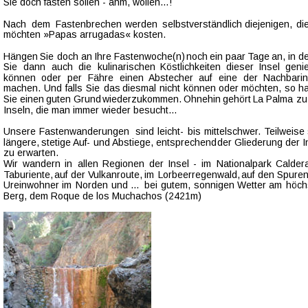
Sie doch fasten sollen - ähm, wollen…!
Nach   
dem   
Fastenbrechen   
werden   
selbstverständlich   
diejenigen,   
die
möchten »Papas arrugadas« kosten.
Hängen  
Sie  
doch  
an  
Ihre  
Fastenwoche(n)  
noch  
ein  
paar  
Tage  
an,  
in  
d
Sie   
dann   
auch   
die   
kulinarischen   
Köstlichkeiten   
dieser   
Insel   
geni
können   
oder   
per   
Fähre   
einen   
Abstecher   
auf   
eine   
der   
Nachbarin
machen.  
Und  
falls  
Sie  
das  
diesmal  
nicht  
können  
oder  
möchten,  
so  
h
Sie  
einen  
guten  
Grund  
wiederzukommen.  
Ohnehin  
gehört  
La  
Palma  
zu
Inseln, die man immer wieder besucht…
Unsere  
Fastenwanderungen  
sind  
leicht-  
bis  
mittelschwer.  
Teilweise 
längere,  
stetige  
Auf-  
und  
Abstiege,  
entsprechend  
der  
Gliederung  
der  
I
zu erwarten. 
Wir  
wandern  
in  
allen  
Regionen  
der  
Insel  
-  
im  
Nationalpark  
Caldera
Taburiente,  
auf  
der  
Vulkanroute,  
im  
Lorbeerregenwald,  
auf  
den  
Spuren
Ureinwohner  
im  
Norden  
und  
…  
bei  
gutem,  
sonnigen  
Wetter  
am  
höch
Berg, dem Roque de los Muchachos (2421m)