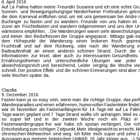
6. April 2016
Auf  
La  
Palma  
hatten  
meine  
Freundin  
Susanne  
und  
ich  
eine  
echte  
Gr
Sonnen-   
und   
Bewegungshungriger   
Niederrheiner   
Frohnaturen   
getro
die  
dem  
Karneval  
entflohen  
sind,  
um  
mit  
uns  
gemeinsam  
bei  
Andre  
Buchinger  
zu  
fasten  
und  
zu  
wandern.  
Freunde  
von  
uns  
hatten  
im  
zuvor  
am  
Früchtefasten  
und  
wandern  
teilgenommen  
und  
uns  
den  
Ur
wärmstens  
empfohlen.  
.  
Die  
Wanderungen  
waren  
sehr  
abwechslungsr
und  
immer  
den  
Bedürfnissen  
der  
Gruppe  
angepasst.  
Mittags  
gab  
es
dem    
Höhepunkt    
der    
Wanderung    
einen    
leckeren    
frisch    
gepres
Fruchtsaft   
und   
auf   
dem   
Rückweg,   
oder   
nach   
der   
Wanderung   
e
Badeaufenthalt   
an   
einem   
anderen   
schönen   
Strand.   
Durch   
die   
Informationen   
zur   
Insel,   
aber   
auch   
zu   
interessanten   
Gesundheits- 
Ernährungsthemen    
und    
unterschiedliche    
Übungen    
war    
jeder   
abwechslungsreich   
und   
bereichernd.   
Leider   
verging   
die   
Woche   
viel
schnell.  
Der  
positive  
Effekt  
und  
die  
schönen  
Erinnerungen  
sind  
aber  
viele Wochen später da. 
Claudia
9. Dezember 2016
Fasten  
kann  
ja  
so  
easy  
sein,  
wenn  
man  
die  
richtige  
Gruppe,  
das  
perf
Wanderparadies  
und  
einen  
erfahrenen,  
humorvollen  
Fastenleiter  
findet.
war  
im  
November  
als  
Fastenanfängerin  
für  
14  
Tage  
mit  
auf  
La  
Palma
Tage  
waren  
geplant  
und  
7  
Tage  
Strand  
wollte  
ich  
anhängen.  
Weil  
es 
so    
super    
lief    
und    
in    
der    
zweiten    
Woche    
noch    
ein    
Platz    
in  
Fastenwandergruppe   
frei   
war   
habe   
ich   
spotan   
verlängert.   
Die   
ric
Entscheidung  
zum  
richtigen  
Zeitpunkt.  
Mein  
Idealgewicht  
ist  
erreicht.  
M
chronischen  
Wehwechen  
sind  
weg.  
Ich  
fühle  
mich  
super  
und  
sehe  
(
Aussagen  
aus  
meinem  
heimischen  
Umfeld)  
20  
Jahr  
jünger  
aus.  
:-)  
S