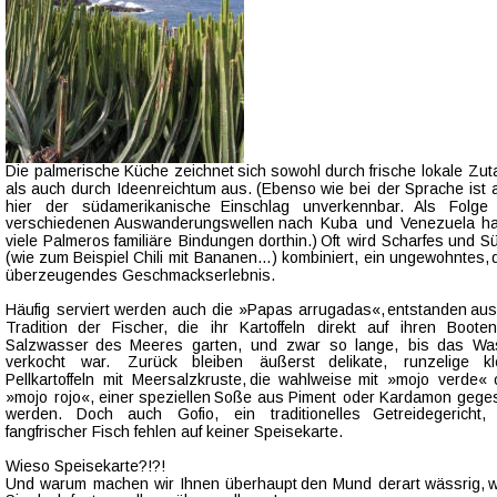
Die  
palmerische  
Küche  
zeichnet  
sich  
sowohl  
durch  
frische  
lokale  
Zuta
als  
auch  
durch  
Ideenreichtum  
aus.  
(Ebenso  
wie  
bei  
der  
Sprache  
ist  
hier    
der    
südamerikanische    
Einschlag    
unverkennbar.    
Als    
Folge  
verschiedenen  
Auswanderungswellen   
nach   
Kuba   
und   
Venezuela   
h
viele  
Palmeros  
familiäre  
Bindungen  
dorthin.)  
Oft  
wird  
Scharfes  
und  
Sü
(wie  
zum  
Beispiel  
Chili  
mit  
Bananen…)  
kombiniert,  
ein  
ungewohntes, 
überzeugendes Geschmackserlebnis.
Häufig  
serviert  
werden  
auch  
die  
»Papas  
arrugadas«,  
entstanden  
aus
Tradition   
der   
Fischer,   
die   
ihr   
Kartoffeln   
direkt   
auf   
ihren   
Booten 
Salzwasser   
des   
Meeres   
garten,   
und   
zwar   
so   
lange,   
bis   
das   
Wa
verkocht    
war.    
Zurück    
bleiben    
äußerst    
delikate,    
runzelige    
k
Pellkartoffeln  
mit  
Meersalzkruste,  
die  
wahlweise  
mit  
»mojo  
verde«  
»mojo  
rojo«,  
einer  
speziellen  
Soße  
aus  
Piment  
oder  
Kardamon  
gege
werden.    
Doch    
auch    
Gofio,    
ein    
traditionelles    
Getreidegericht,  
fangfrischer Fisch fehlen auf keiner Speisekarte.
Wieso Speisekarte?!?! 
Und  
warum  
machen  
wir  
Ihnen  
überhaupt  
den  
Mund  
derart  
wässrig,  
w