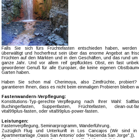
Falls    
Sie    
sich    
fürs    
Früchtefasten    
entschieden    
haben,    
werden  
überwältigt  
und  
hocherfreut  
sein  
über  
das  
enorme  
Angebot  
an  
fris
Früchten  
auf  
den  
Märkten  
und  
in  
den  
Geschäften,  
und  
das  
rund  
um 
ganze   
Jahr.   
Und   
vor   
allem   
reif   
gepflücktes   
Obst,   
ein   
fast   
unbek
gewordener  
Genuß  
für  
alle  
Europäer,  
die  
keine  
eigenen  
Obstbäume
Garten haben.
Haben    
Sie    
schon    
mal    
Cherimoya,    
also    
Zimtfrüchte,    
probiert?  
garantieren Ihnen, dass es nicht beim einmaligen Probieren bleiben 
Fastenwandern-Verpflegung: 
Konstitutions-Typ-gerechte    
Verpflegung    
nach    
Ihrer    
Wahl:    
Saftfas
Buchingerfasten,       
Suppenfasten,       
Früchtefasten,       
clean-out-fa
vital99plus-fasten, oder vital99plus-power-fasten.
Leistungen: 
Fastenverpflegung, Seminarprogramm, Wanderführung. 
Zuzüglich    
Flug    
und    
Unterkunft    
in    
Los    
Cancajos    
(Wir    
sind    
in  
Apartmentanlage ‚Oasis San Antonio' oder "Hacienda San Jorge".)). 