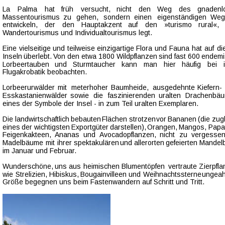
La    
Palma    
hat    
früh    
versucht,    
nicht    
den    
Weg    
des    
gnadenl
Massentourismus   
zu   
gehen,   
sondern   
einen   
eigenständigen   
Weg 
entwickeln,    
der    
den    
Hauptakzent    
auf    
den    
»turismo    
rural«,   
Wandertourismus und Individualtourismus legt. 
Eine  
vielseitige  
und  
teilweise  
einzigartige  
Flora  
und  
Fauna  
hat  
auf  
di
Inseln  
überlebt.  
Von  
den  
etwa  
1800  
Wildpflanzen  
sind  
fast  
600  
endemi
Lorbeertauben    
und    
Sturmtaucher    
kann    
man    
hier    
häufig    
bei   
Flugakrobatik beobachten.
Lorbeerurwälder   
mit   
meterhoher   
Baumheide,   
ausgedehnte   
Kiefern- 
Esskastanienwälder   
sowie   
die   
faszinierenden   
uralten   
Drachenbäu
eines der Symbole der Insel - in zum Teil uralten Exemplaren. 
Die  
landwirtschaftlich  
bebauten  
Flächen  
strotzen  
vor  
Bananen  
(die  
zugl
eines  
der  
wichtigsten  
Exportgüter  
darstellen),  
Orangen,  
Mangos,  
Papa
Feigenkakteen,   
Ananas   
und   
Avocadopflanzen,   
nicht   
zu   
vergessen 
Madelbäume  
mit  
ihrer  
spektakulären  
und  
allerorten  
gefeierten  
Mandelb
im Januar und Februar. 
Wunderschöne,  
uns  
aus  
heimischen  
Blumentöpfen  
vertraute  
Zierpfla
wie  
Strelizien,  
Hibiskus,  
Bougainvilleen  
und  
Weihnachtssterne  
ungeah
Größe begegnen uns beim Fastenwandern auf Schritt und Tritt.