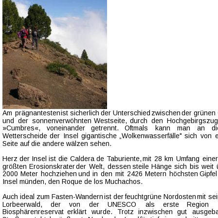
Am  
prägnantesten  
ist  
sicherlich  
der  
Unterschied  
zwischen  
der  
grünen 
und   
der   
sonnenverwöhnten   
Westseite,   
durch   
den   
Hochgebirgszug 
»Cumbres«,    
voneinander    
getrennt.    
Oftmals    
kann    
man    
an    
di
Wetterscheide  
der  
Insel  
gigantische  
„Wolkenwasserfälle"  
sich  
von  
e
Seite auf die andere wälzen sehen.
Herz  
der  
Insel  
ist  
die  
Caldera  
de  
Taburiente,  
mit  
28  
km  
Umfang  
einer
größten  
Erosionskrater  
der  
Welt,  
dessen  
steile  
Hänge  
sich  
bis  
weit  
2000  
Meter  
hochziehen  
und  
in  
den  
mit  
2426  
Metern  
höchsten  
Gipfel
Insel münden, den Roque de los Muchachos. 
Auch  
ideal  
zum  
Fasten-Wandern  
ist  
der  
feuchtgrüne  
Nordosten  
mit  
se
Lorbeerwald,     
der     
von     
der     
UNESCO     
als     
erste     
Region    
Biosphärenreservat   
erklärt   
wurde.   
Trotz   
inzwischen   
gut   
ausgeba