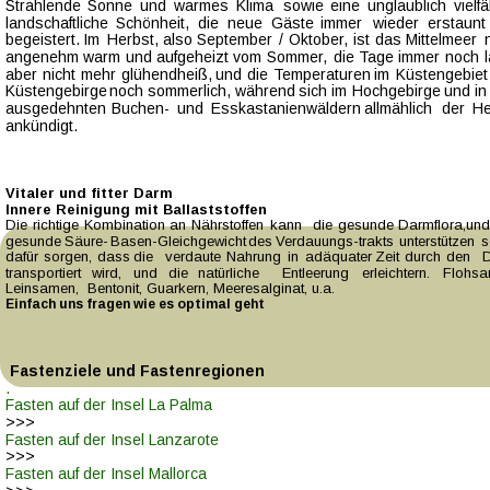
Strahlende  
Sonne  
und  
warmes  
Klima  
sowie  
eine  
unglaublich  
vielfä
landschaftliche   
Schönheit,   
die   
neue   
Gäste   
immer   
wieder   
erstaunt 
begeistert.  
Im  
Herbst,  
also  
September  
/  
Oktober,  
ist  
das  
Mittelmeer  
angenehm  
warm  
und  
aufgeheizt  
vom  
Sommer,  
die  
Tage  
immer  
noch  
aber  
nicht  
mehr  
glühendheiß,  
und  
die  
Temperaturen  
im  
Küstengebiet 
Küstengebirge  
noch  
sommerlich,  
während  
sich  
im  
Hochgebirge  
und  
in
ausgedehnten   
Buchen-   
und   
Esskastanienwäldern   
allmählich   
der   
He
ankündigt.
Vitaler und fitter Darm
Innere Reinigung mit Ballaststoffen
Die  
richtige  
Kombination  
an  
Nährstoffen  
kann  
die  
gesunde  
Darmflora,und
gesunde  
Säure-  
Basen-Gleichgewicht  
des  
Verdauungs-trakts  
unterstützen  
s
dafür  
sorgen,  
dass  
die  
verdaute  
Nahrung  
in  
adäquater  
Zeit  
durch  
den  
transportiert   
wird,   
und   
die   
natürliche   
Entleerung   
erleichtern.   
Flohsa
Leinsamen,  Bentonit, Guarkern, Meeresalginat, u.a.   
Einfach uns fragen wie es optimal geht
Fastenziele und Fastenregionen
.
Fasten auf der Insel La Palma
>>>
Fasten auf der Insel Lanzarote
>>>
Fasten auf der Insel Mallorca