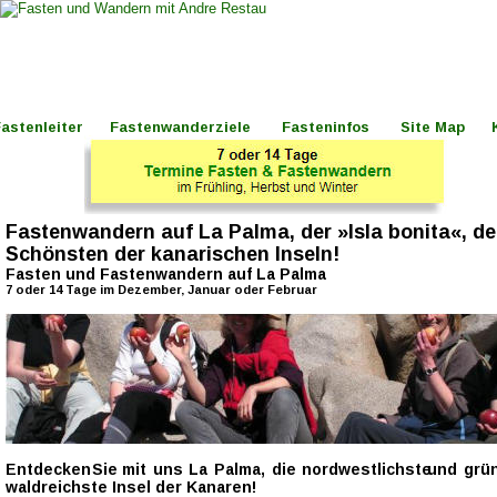
astenleiter 
   Fastenwanderziele 
Fasteninfos 
Site Map 
Fastenwandern auf La Palma, der »Isla bonita«, de
Schönsten der kanarischen Inseln!
Fasten und Fastenwandern auf La Palma
7 oder 14 Tage im Dezember, Januar oder Februar 
Entdecken  
Sie  
mit  
uns  
La  
Palma,  
die  
nordwestlichste  
und  
grün
waldreichste Insel der Kanaren!